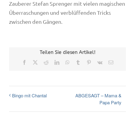
Zauberer Stefan Sprenger mit vielen magischen
Überraschungen und verblüffenden Tricks
zwischen den Gängen.
Teilen Sie diesen Artikel!
Facebook
X
Reddit
LinkedIn
WhatsApp
Tumblr
Pinterest
Vk
E-
Mail
ABGESAGT – Mama &
Bingo mit Chantal
Papa Party