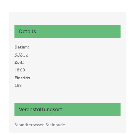
Details
Datum:
8. März
Zeit:
18:00
Eintritt:
€89
Veranstaltungsort
Strandterrassen Steinhude