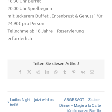
18:30 Uhr Buffet
20:00 Uhr Spielbeginn
mit leckerem Buffet „Entenbrust & Genuss“ für
24,90€ pro Person
Teilnahme ab 18 Jahre – Reservierung
erforderlich
Teilen Sie diesen Artikel!
Facebook
X
Reddit
LinkedIn
WhatsApp
Tumblr
Pinterest
Vk
E-
Mail
Ladies Night – jetzt wird es
ABGESAGT – Zauber-
heiß!
Dinner – Magie a la Carte
für die ganze Familie