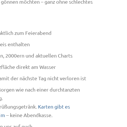
 gönnen möchten – ganz ohne schlechtes
nktlich zum Feierabend
eis enthalten
rn, 2000ern und aktuellen Charts
nzfläche direkt am Wasser
amit der nächste Tag nicht verloren ist
Morgen wie nach einer durchtanzten
g.
egrüßungsgetränk.
Karten gibt es
tim
– keine Abendkasse.
en uns auf euch.