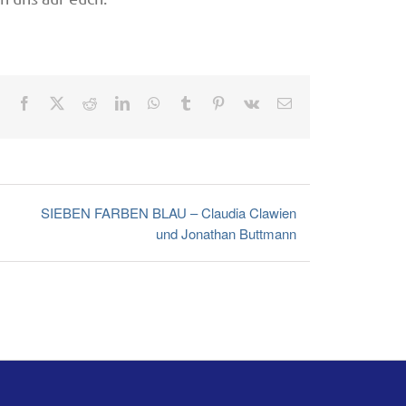
Facebook
X
Reddit
LinkedIn
WhatsApp
Tumblr
Pinterest
Vk
E-
Mail
SIEBEN FARBEN BLAU – Claudia Clawien
und Jonathan Buttmann