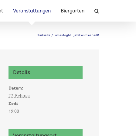
nt
Veranstaltungen
Biergarten
Startseite
Ladies Night – jetzt wird es heiß!
Details
Datum:
27. Februar
Zeit:
19:00
Veranstaltungsort