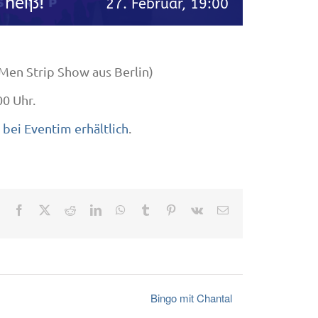
 heiß!
27. Februar, 19:00
(Men Strip Show aus Berlin)
00 Uhr.
n
bei Eventim erhältlich
.
Facebook
X
Reddit
LinkedIn
WhatsApp
Tumblr
Pinterest
Vk
E-
Mail
Bingo mit Chantal