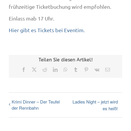
frühzeitige Ticketbuchung wird empfohlen.
Einlass mab 17 Uhr.
Hier gibt es Tickets bei Eventim.
Teilen Sie diesen Artikel!
Facebook
X
Reddit
LinkedIn
WhatsApp
Tumblr
Pinterest
Vk
E-
Mail
Krimi Dinner – Der Teufel
Ladies Night – jetzt wird
der Rennbahn
es heiß!