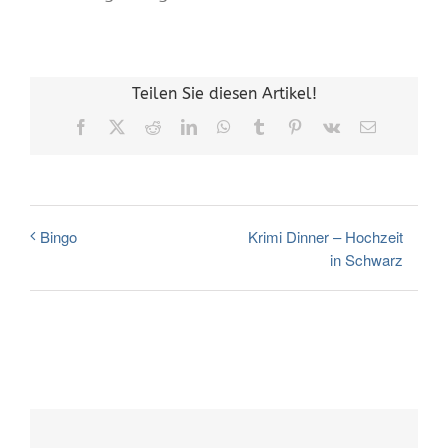
Teilen Sie diesen Artikel!
Facebook
X
Reddit
LinkedIn
WhatsApp
Tumblr
Pinterest
Vk
E-
Mail
Krimi Dinner – Hochzeit
Bingo
in Schwarz