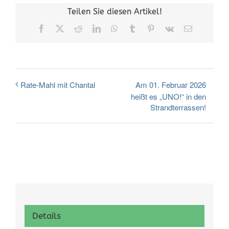
Teilen Sie diesen Artikel!
Facebook
X
Reddit
LinkedIn
WhatsApp
Tumblr
Pinterest
Vk
E-
Mail
Am 01. Februar 2026
Rate-Mahl mit Chantal
heißt es „UNO!“ in den
Strandterrassen!
Details