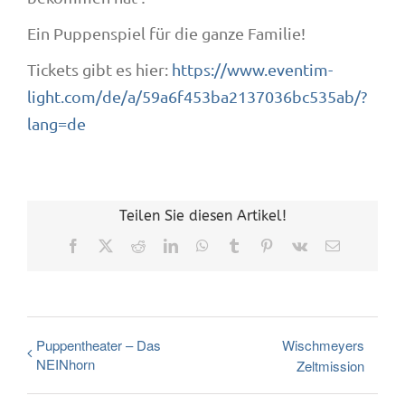
Ein Puppenspiel für die ganze Familie!
Tickets gibt es hier:
https://www.eventim-
light.com/de/a/59a6f453ba2137036bc535ab/?
lang=de
Teilen Sie diesen Artikel!
Facebook
X
Reddit
LinkedIn
WhatsApp
Tumblr
Pinterest
Vk
E-
Mail
Puppentheater – Das
Wischmeyers
NEINhorn
Zeltmission