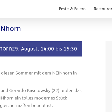
Feste & Feiern
Restaura
INhorn
horn
29. August, 14:00
bis
15:30
st diesen Sommer mit dem NEINhorn in
 und Gerardo Kaselowsky (22) bilden das
INhorn ein tolles modernes Stück
 gleichermaßen beliebt ist.