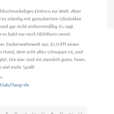
ldischnuckeliges Einhorn zur Welt. Aber
nd es ständig mit gezuckertem Glücksklee
 und gar nicht einhornmäßig. Es sagt
e es bald nur noch NEINhorn nennt.
er Zuckerwattewelt aus. Es trifft einen
n Hund, dem echt alles schnuppe ist, und
bt. Die vier sind ein ziemlich gutes Team.
 viel mehr Spaß!
m-
35ab/?lang=de
Facebook
X
Reddit
LinkedIn
WhatsApp
Tumblr
Pinterest
Vk
E-