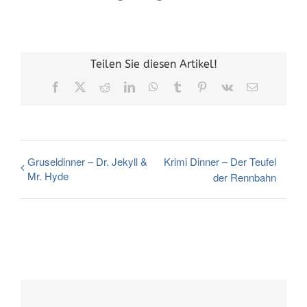
Teilen Sie diesen Artikel!
Facebook
X
Reddit
LinkedIn
WhatsApp
Tumblr
Pinterest
Vk
E-
Mail
Gruseldinner – Dr. Jekyll &
Krimi Dinner – Der Teufel
Mr. Hyde
der Rennbahn