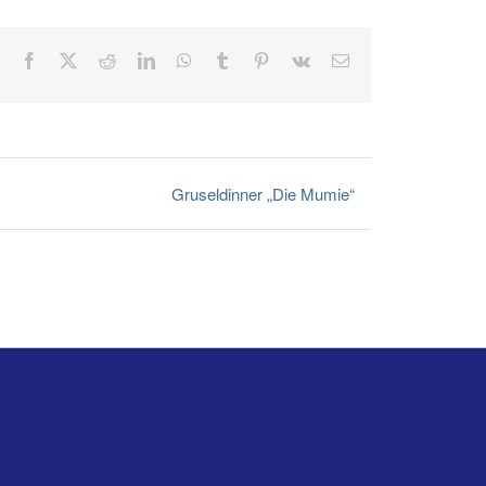
Facebook
X
Reddit
LinkedIn
WhatsApp
Tumblr
Pinterest
Vk
E-
Mail
Gruseldinner „Die Mumie“