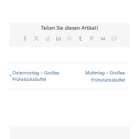
Teilen Sie diesen Artikel!
Facebook
X
Reddit
LinkedIn
WhatsApp
Tumblr
Pinterest
Vk
E-
Mail
Ostermontag – Großes
Muttertag – Großes
Frühstücksbuffet
Frühstücksbuffet