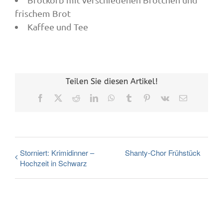
frischem Brot
Kaffee und Tee
Teilen Sie diesen Artikel!
Facebook
X
Reddit
LinkedIn
WhatsApp
Tumblr
Pinterest
Vk
E-
Mail
Storniert: Krimidinner –
Shanty-Chor Frühstück
Hochzeit in Schwarz