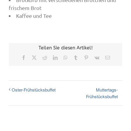
frischem Brot
Kaffee und Tee
Teilen Sie diesen Artikel!
Facebook
X
Reddit
LinkedIn
WhatsApp
Tumblr
Pinterest
Vk
E-
Mail
Muttertags-
Oster-Frühstücksbuffet
Frühstücksbuffet