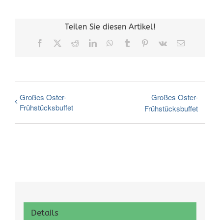
Teilen Sie diesen Artikel!
Facebook
X
Reddit
LinkedIn
WhatsApp
Tumblr
Pinterest
Vk
E-
Mail
Großes Oster-
Großes Oster-
Frühstücksbuffet
Frühstücksbuffet
Details