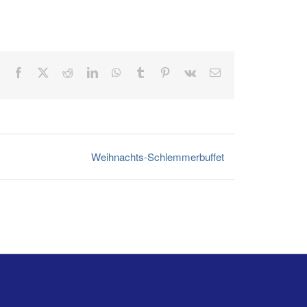
Facebook
X
Reddit
LinkedIn
WhatsApp
Tumblr
Pinterest
Vk
E-
Mail
Weihnachts-Schlemmerbuffet