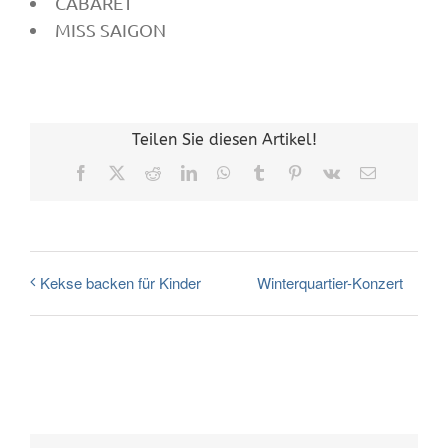
CABARET
MISS SAIGON
Teilen Sie diesen Artikel!
Facebook
X
Reddit
LinkedIn
WhatsApp
Tumblr
Pinterest
Vk
E-
Mail
Winterquartier-Konzert
Kekse backen für Kinder