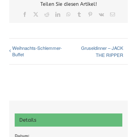
Teilen Sie diesen Artikel!
Facebook
X
Reddit
LinkedIn
WhatsApp
Tumblr
Pinterest
Vk
E-
Mail
Weihnachts-Schlemmer-
Gruseldinner – JACK
Buffet
THE RIPPER
Details
Datum: