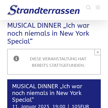
Zum
Inhalt
springen
MUSICAL DINNER „Ich war
noch niemals in New York
Special“
×
DIESE VERANSTALTUNG HAT
BEREITS STATTGEFUNDEN.
MUSICAL DINNER „Ich war
noch niemals in New York
Special“
11. Januar 2025, 19:00
|
105EUR