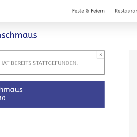
Feste & Feiern
Restaura
enschmaus
×
HAT BEREITS STATTGEFUNDEN.
schmaus
30