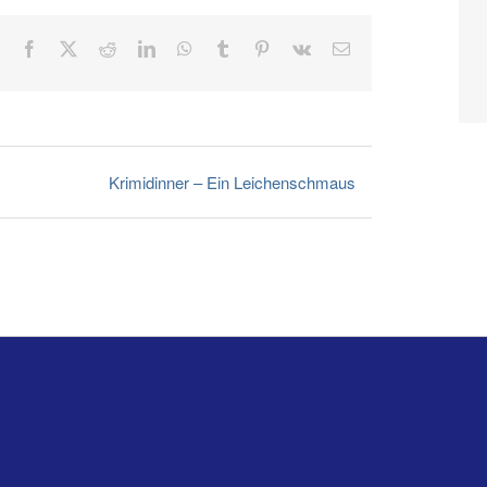
Facebook
X
Reddit
LinkedIn
WhatsApp
Tumblr
Pinterest
Vk
E-
Mail
Krimidinner – Ein Leichenschmaus