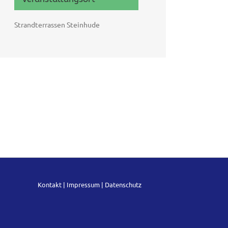
Strandterrassen Steinhude
Kontakt
|
Impressum
|
Datenschutz