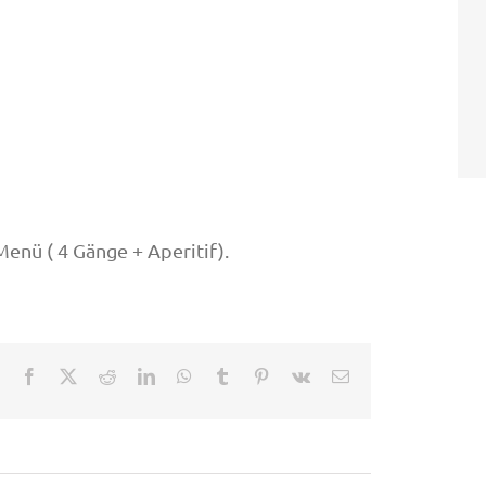
nü ( 4 Gänge + Aperitif).
Facebook
X
Reddit
LinkedIn
WhatsApp
Tumblr
Pinterest
Vk
E-
Mail